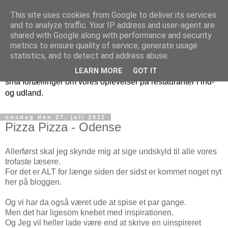
This site uses cookies from Google to deliver its services
Benny og Pernilles
and to analyze traffic. Your IP address and user-agent are
shared with Google along with performance and security
restaurantoplevelser
metrics to ensure quality of service, generate usage
statistics, and to detect and address abuse.
Denne blog kommer med tiden til at indeholde en masse
LEARN MORE
GOT IT
små fortællinger om vores oplevelser på restauranter i ind-
og udland.
onsdag den 27. juli 2011
Pizza Pizza - Odense
Allerførst skal jeg skynde mig at sige undskyld til alle vores
trofaste læsere.
For det er ALT for længe siden der sidst er kommet noget nyt
her på bloggen.
Og vi har da også været ude at spise et par gange.
Men det har ligesom knebet med inspirationen.
Og Jeg vil heller lade være end at skrive en uinspireret