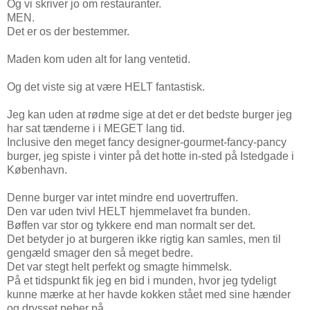
Og vi skriver jo om restauranter.
MEN.
Det er os der bestemmer.
Maden kom uden alt for lang ventetid.
Og det viste sig at være HELT fantastisk.
Jeg kan uden at rødme sige at det er det bedste burger jeg
har sat tænderne i i MEGET lang tid.
Inclusive den meget fancy designer-gourmet-fancy-pancy
burger, jeg spiste i vinter på det hotte in-sted på Istedgade i
København.
Denne burger var intet mindre end uovertruffen.
Den var uden tvivl HELT hjemmelavet fra bunden.
Bøffen var stor og tykkere end man normalt ser det.
Det betyder jo at burgeren ikke rigtig kan samles, men til
gengæld smager den så meget bedre.
Det var stegt helt perfekt og smagte himmelsk.
På et tidspunkt fik jeg en bid i munden, hvor jeg tydeligt
kunne mærke at her havde kokken stået med sine hænder
og drysset peber på.