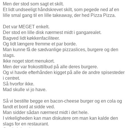
Men der stod som sagt et skilt.
Et lidt undseeligt håndskrevet skilt, som pegede ned af en
lille smal gang til en lille takeaway, der hed Pizza Pizza.
Det var MEGET enkelt.
Der stod en lille disk nærmest midt i gangarealet.
Bagved lidt køkkenfaciliteer.
Og lidt længere fremme et par borde.
Man kunne få de sædvanlige pizzaslices, burgere og den
slags.
Ikke noget stort menukort.
Men der var frokosttilbud på alle deres burgere.
Og vi havde efterhånden kigget på alle de andre spisesteder
i centret.
Så hvorfor ikke.
Mad skulle vi jo have.
Så vi bestilte begge en bacon-cheese burger og en cola og
fandt et bord at sidde ved.
Man sidder sådan nærmest midt i det hele.
I virkeligheden kan man diskutere om man kan kalde den
slags for en restaurant.