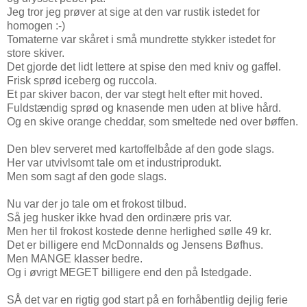
Jeg tror jeg prøver at sige at den var rustik istedet for
homogen :-)
Tomaterne var skåret i små mundrette stykker istedet for
store skiver.
Det gjorde det lidt lettere at spise den med kniv og gaffel.
Frisk sprød iceberg og ruccola.
Et par skiver bacon, der var stegt helt efter mit hoved.
Fuldstændig sprød og knasende men uden at blive hård.
Og en skive orange cheddar, som smeltede ned over bøffen.
Den blev serveret med kartoffelbåde af den gode slags.
Her var utvivlsomt tale om et industriprodukt.
Men som sagt af den gode slags.
Nu var der jo tale om et frokost tilbud.
Så jeg husker ikke hvad den ordinære pris var.
Men her til frokost kostede denne herlighed sølle 49 kr.
Det er billigere end McDonnalds og Jensens Bøfhus.
Men MANGE klasser bedre.
Og i øvrigt MEGET billigere end den på Istedgade.
SÅ det var en rigtig god start på en forhåbentlig dejlig ferie