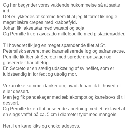
Og her begynder vores vaklende hukommelse så at sætte
ind.
Det er lykkedes at komme frem til at jeg til forret fik nogle
meget lækre crepes med krabbefyld.
Johan fik laksetatar med wasabi og soja
Og Pernille fik en avocado millefeouille med pistacienødder.
Til hovedret fik jeg en meget spændende filet af St.
Petersfisk serveret med karameliserede løg og safransacue.
Pernille fik Iberisk Secreto med sprøde grøntsager og
glaserede charlotteløg.
En Secreto er en særlig udskæring af svinefilet, som er
fuldstændig fri for fedt og utrolig mør.
Vi kan ikke komme i tanker om, hvad Johan fik til hovedret
eller dessert.
Men jeg fik pandekager med æblekompot og kanelsovs til til
dessert.
Og Pernille fik en flot udseende anretning med et rør lavet af
en slags vaffel på ca. 5 cm i diameter fyldt med mangois.
Hertil en kanelkiks og chokoladesovs.