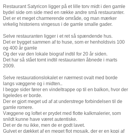
Restaurant Satyricon ligger på et lille torv midt i den gamle
bydel side om side med en række andre små restauranter.
Det er et meget charmerende område, og man mærker
virkelig historiens vingesus i de gamle smalle gader.
Selve restauranten ligger i et ret så spændende hus.
Det er bygget sammen af to huse, som er henholdsvis 100
og 400 år gamle
Og der var den lokale biograf indtil for 20 år siden.
Det har så stået tomt indtil restauranten åbnede i marts
2009.
Selve restaurationslokalet er nærmest ovalt med borde
langs væggene og i midten..
I begge sider fører en vindeltrappe op til en balkon, hvor der
ligeledes er borde.
Der er gjort meget ud af at understrege forbindelsen til de
gamle romere.
Væggene og loftet er prydet med flotte kalkmalerier, som
snildt kunne have været autentiske.
Det er de nu ikke, men de er godt lavet.
Gulvet er dækket af en meget flot mosaik, der er en kopi af