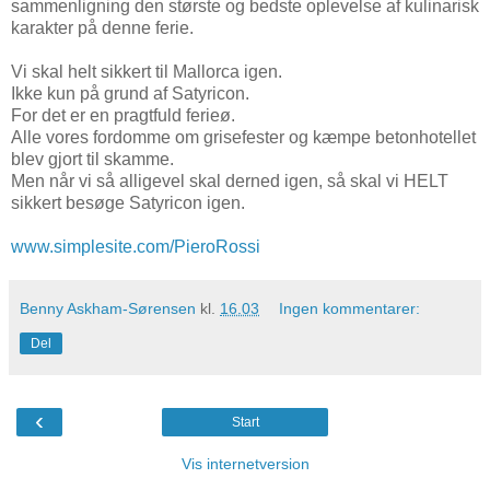
sammenligning den største og bedste oplevelse af kulinarisk
karakter på denne ferie.
Vi skal helt sikkert til Mallorca igen.
Ikke kun på grund af Satyricon.
For det er en pragtfuld ferieø.
Alle vores fordomme om grisefester og kæmpe betonhotellet
blev gjort til skamme.
Men når vi så alligevel skal derned igen, så skal vi HELT
sikkert besøge Satyricon igen.
www.simplesite.com/PieroRossi
Benny Askham-Sørensen
kl.
16.03
Ingen kommentarer:
Del
‹
Start
Vis internetversion