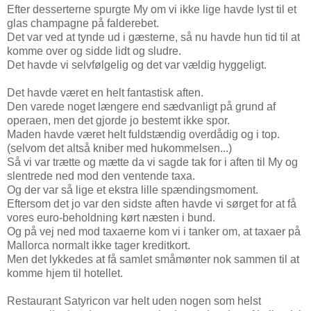
Efter desserterne spurgte My om vi ikke lige havde lyst til et
glas champagne på falderebet.
Det var ved at tynde ud i gæsterne, så nu havde hun tid til at
komme over og sidde lidt og sludre.
Det havde vi selvfølgelig og det var vældig hyggeligt.
Det havde været en helt fantastisk aften.
Den varede noget længere end sædvanligt på grund af
operaen, men det gjorde jo bestemt ikke spor.
Maden havde været helt fuldstændig overdådig og i top.
(selvom det altså kniber med hukommelsen...)
Så vi var trætte og mætte da vi sagde tak for i aften til My og
slentrede ned mod den ventende taxa.
Og der var så lige et ekstra lille spændingsmoment.
Eftersom det jo var den sidste aften havde vi sørget for at få
vores euro-beholdning kørt næsten i bund.
Og på vej ned mod taxaerne kom vi i tanker om, at taxaer på
Mallorca normalt ikke tager kreditkort.
Men det lykkedes at få samlet småmønter nok sammen til at
komme hjem til hotellet.
Restaurant Satyricon var helt uden nogen som helst