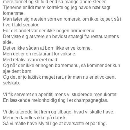
mere formel og stilfuld end så mange andre steder.
Tjenerne er lidt mere korrekte og jeg havde nær sagt
fornemme.
Man føler sig næsten som en romersk, om ikke kejser, så i
hvert fald senator.
For det andet var der ikke nogen børnemenu.
Det viste sig at være en bevidst strategi fra restaurantens
side.
Det er ikke sådan at børn ikke er velkomne.
Men det er en restaurant for voksne.
Med relativ avanceret mad.
Og når der ikke er nogen børnemenu, så kommer der kun
sjældent børn.
Og det er jo faktisk meget rart, når man nu er et voksent
selskab.
Vi fik serveret en aperitif, mens vi studerede menukortet.
En læskende melonholdig ting i et champagneglas.
Vi diskuterede lidt frem og tilbage, hvad vi skulle have.
Menuen fandtes ikke på dansk.
Så vi måtte have My til lige at oversætte et par ting.