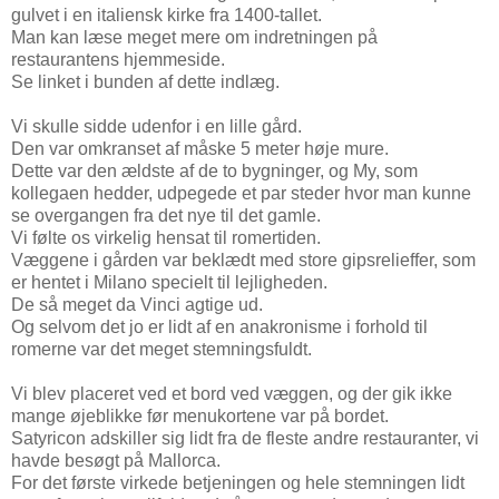
gulvet i en italiensk kirke fra 1400-tallet.
Man kan læse meget mere om indretningen på
restaurantens hjemmeside.
Se linket i bunden af dette indlæg.
Vi skulle sidde udenfor i en lille gård.
Den var omkranset af måske 5 meter høje mure.
Dette var den ældste af de to bygninger, og My, som
kollegaen hedder, udpegede et par steder hvor man kunne
se overgangen fra det nye til det gamle.
Vi følte os virkelig hensat til romertiden.
Væggene i gården var beklædt med store gipsrelieffer, som
er hentet i Milano specielt til lejligheden.
De så meget da Vinci agtige ud.
Og selvom det jo er lidt af en anakronisme i forhold til
romerne var det meget stemningsfuldt.
Vi blev placeret ved et bord ved væggen, og der gik ikke
mange øjeblikke før menukortene var på bordet.
Satyricon adskiller sig lidt fra de fleste andre restauranter, vi
havde besøgt på Mallorca.
For det første virkede betjeningen og hele stemningen lidt