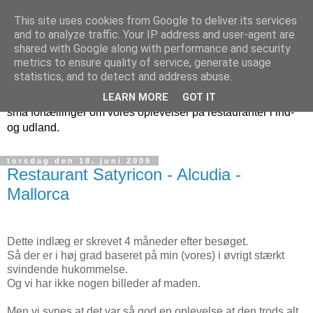
This site uses cookies from Google to deliver its services
Benny og Pernilles
and to analyze traffic. Your IP address and user-agent are
shared with Google along with performance and security
restaurantoplevelser
metrics to ensure quality of service, generate usage
statistics, and to detect and address abuse.
Denne blog kommer med tiden til at indeholde en masse
LEARN MORE
GOT IT
små fortællinger om vores oplevelser på restauranter i ind-
og udland.
torsdag den 18. juni 2009
Restaurant Satyricon - Alcudia -
Mallorca
Dette indlæg er skrevet 4 måneder efter besøget.
Så der er i høj grad baseret på min (vores) i øvrigt stærkt
svindende hukommelse.
Og vi har ikke nogen billeder af maden.
Men vi synes at det var så god en oplevelse at den trods alt