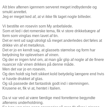
Alt blev aftenen igennem serveret meget indbydende og
smukt anrettet.
Jeg er meget ked af, at vi ikke fik taget nogle billeder.
Vi bestilte en rosevin som My anbefalede.
Som et led i det romerske tema, fik vi store drikkebægre af
form som vinglas men lavet af tin.
Det er rent ud sagt utroligt så meget anderledes det føles at
drikke vin af et metalkrus.
Det er jo en kendt sag, at glassets størrelse og form har
betydning for oplevelsen af vinen.
Og der er ingen tvivl om, at man går glip af nogle af de finere
nuancer når vinen drikkes på denne måde.
Men det var jo en rosevin.
Og den holdt sig helt sikkert kold betydelig længere end hvis
vi havde drukket af glas.
Og så passede det fantastisk godt ind i stemningen.
Krusene er, fik vi at, hentet i Italien.
Da vi var ved at være færdige med forretterne begyndte
aftenens underholdning.