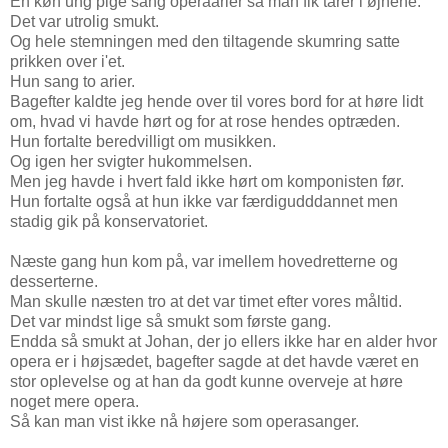
En køn ung pige sang operaarier så man fik tårer i øjnene.
Det var utrolig smukt.
Og hele stemningen med den tiltagende skumring satte
prikken over i'et.
Hun sang to arier.
Bagefter kaldte jeg hende over til vores bord for at høre lidt
om, hvad vi havde hørt og for at rose hendes optræden.
Hun fortalte beredvilligt om musikken.
Og igen her svigter hukommelsen.
Men jeg havde i hvert fald ikke hørt om komponisten før.
Hun fortalte også at hun ikke var færdigudddannet men
stadig gik på konservatoriet.
Næste gang hun kom på, var imellem hovedretterne og
desserterne.
Man skulle næsten tro at det var timet efter vores måltid.
Det var mindst lige så smukt som første gang.
Endda så smukt at Johan, der jo ellers ikke har en alder hvor
opera er i højsædet, bagefter sagde at det havde været en
stor oplevelse og at han da godt kunne overveje at høre
noget mere opera.
Så kan man vist ikke nå højere som operasanger.