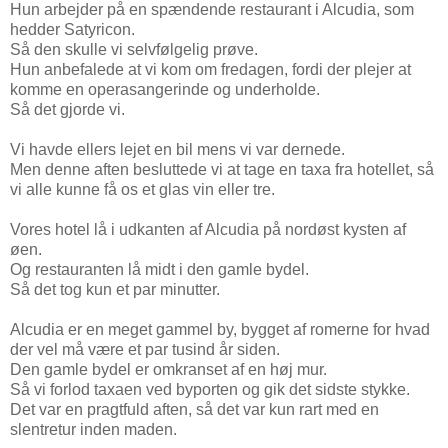
Hun arbejder på en spændende restaurant i Alcudia, som
hedder Satyricon.
Så den skulle vi selvfølgelig prøve.
Hun anbefalede at vi kom om fredagen, fordi der plejer at
komme en operasangerinde og underholde.
Så det gjorde vi.
Vi havde ellers lejet en bil mens vi var dernede.
Men denne aften besluttede vi at tage en taxa fra hotellet, så
vi alle kunne få os et glas vin eller tre.
Vores hotel lå i udkanten af Alcudia på nordøst kysten af
øen.
Og restauranten lå midt i den gamle bydel.
Så det tog kun et par minutter.
Alcudia er en meget gammel by, bygget af romerne for hvad
der vel må være et par tusind år siden.
Den gamle bydel er omkranset af en høj mur.
Så vi forlod taxaen ved byporten og gik det sidste stykke.
Det var en pragtfuld aften, så det var kun rart med en
slentretur inden maden.