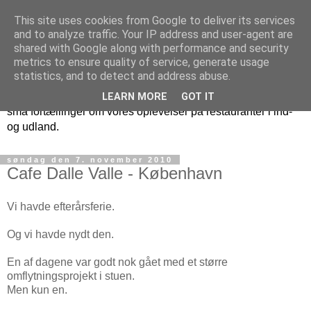
This site uses cookies from Google to deliver its services
Benny og Pernilles
and to analyze traffic. Your IP address and user-agent are
shared with Google along with performance and security
restaurantoplevelser
metrics to ensure quality of service, generate usage
statistics, and to detect and address abuse.
Denne blog kommer med tiden til at indeholde en masse
LEARN MORE
GOT IT
små fortællinger om vores oplevelser på restauranter i ind-
og udland.
søndag den 7. november 2010
Cafe Dalle Valle - København
Vi havde efterårsferie.
Og vi havde nydt den.
En af dagene var godt nok gået med et større
omflytningsprojekt i stuen.
Men kun en.