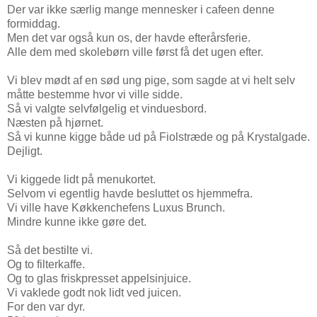
Der var ikke særlig mange mennesker i cafeen denne
formiddag.
Men det var også kun os, der havde efterårsferie.
Alle dem med skolebørn ville først få det ugen efter.
Vi blev mødt af en sød ung pige, som sagde at vi helt selv
måtte bestemme hvor vi ville sidde.
Så vi valgte selvfølgelig et vinduesbord.
Næsten på hjørnet.
Så vi kunne kigge både ud på Fiolstræde og på Krystalgade.
Dejligt.
Vi kiggede lidt på menukortet.
Selvom vi egentlig havde besluttet os hjemmefra.
Vi ville have Køkkenchefens Luxus Brunch.
Mindre kunne ikke gøre det.
Så det bestilte vi.
Og to filterkaffe.
Og to glas friskpresset appelsinjuice.
Vi vaklede godt nok lidt ved juicen.
For den var dyr.