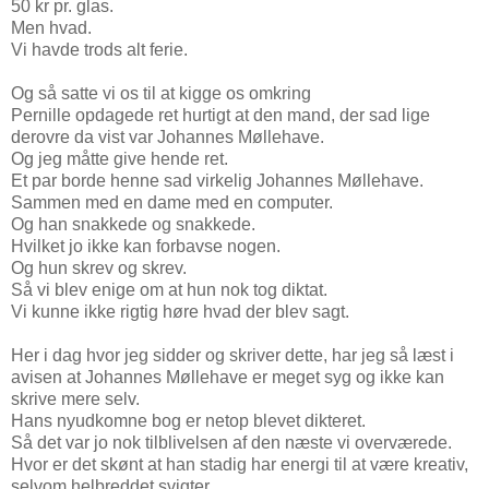
50 kr pr. glas.
Men hvad.
Vi havde trods alt ferie.
Og så satte vi os til at kigge os omkring
Pernille opdagede ret hurtigt at den mand, der sad lige
derovre da vist var Johannes Møllehave.
Og jeg måtte give hende ret.
Et par borde henne sad virkelig Johannes Møllehave.
Sammen med en dame med en computer.
Og han snakkede og snakkede.
Hvilket jo ikke kan forbavse nogen.
Og hun skrev og skrev.
Så vi blev enige om at hun nok tog diktat.
Vi kunne ikke rigtig høre hvad der blev sagt.
Her i dag hvor jeg sidder og skriver dette, har jeg så læst i
avisen at Johannes Møllehave er meget syg og ikke kan
skrive mere selv.
Hans nyudkomne bog er netop blevet dikteret.
Så det var jo nok tilblivelsen af den næste vi overværede.
Hvor er det skønt at han stadig har energi til at være kreativ,
selvom helbreddet svigter.