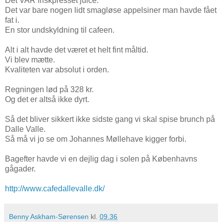
Det VAR friskpresset juice.
Det var bare nogen lidt smagløse appelsiner man havde fået
fat i.
En stor undskyldning til cafeen.
Alt i alt havde det været et helt fint måltid.
Vi blev mætte.
Kvaliteten var absolut i orden.
Regningen lød på 328 kr.
Og det er altså ikke dyrt.
Så det bliver sikkert ikke sidste gang vi skal spise brunch på
Dalle Valle.
Så må vi jo se om Johannes Møllehave kigger forbi.
Bagefter havde vi en dejlig dag i solen på Københavns
gågader.
http://www.cafedallevalle.dk/
Benny Askham-Sørensen
kl.
09.36